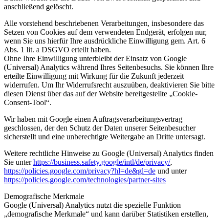
anschließend gelöscht.
Alle vorstehend beschriebenen Verarbeitungen, insbesondere das
Setzen von Cookies auf dem verwendeten Endgerät, erfolgen nur,
wenn Sie uns hierfür Ihre ausdrückliche Einwilligung gem. Art. 6
Abs. 1 lit. a DSGVO erteilt haben.
Ohne Ihre Einwilligung unterbleibt der Einsatz von Google
(Universal) Analytics während Ihres Seitenbesuchs. Sie können Ihre
erteilte Einwilligung mit Wirkung für die Zukunft jederzeit
widerrufen. Um Ihr Widerrufsrecht auszuüben, deaktivieren Sie bitte
diesen Dienst über das auf der Website bereitgestellte „Cookie-
Consent-Tool“.
Wir haben mit Google einen Auftragsverarbeitungsvertrag
geschlossen, der den Schutz der Daten unserer Seitenbesucher
sicherstellt und eine unberechtigte Weitergabe an Dritte untersagt.
Weitere rechtliche Hinweise zu Google (Universal) Analytics finden
Sie unter
https://business.safety.google
/intl
/de
/privacy
/
,
https://policies.google.com
/privacy
?hl=de
&gl=de
und unter
https://policies.google.com
/technologies
/partner-sites
Demografische Merkmale
Google (Universal) Analytics nutzt die spezielle Funktion
„demografische Merkmale“ und kann darüber Statistiken erstellen,