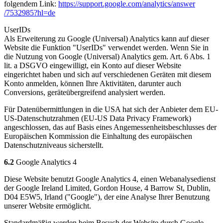
folgendem Link:
https://support.google.com
/analytics
/answer
/7532985
?hl=de
UserIDs
Als Erweiterung zu Google (Universal) Analytics kann auf dieser
Website die Funktion "UserIDs" verwendet werden. Wenn Sie in
die Nutzung von Google (Universal) Analytics gem. Art. 6 Abs. 1
lit. a DSGVO eingewilligt, ein Konto auf dieser Website
eingerichtet haben und sich auf verschiedenen Geräten mit diesem
Konto anmelden, können Ihre Aktivitäten, darunter auch
Conversions, geräteübergreifend analysiert werden.
Für Datenübermittlungen in die USA hat sich der Anbieter dem EU-
US-Datenschutzrahmen (EU-US Data Privacy Framework)
angeschlossen, das auf Basis eines Angemessenheitsbeschlusses der
Europäischen Kommission die Einhaltung des europäischen
Datenschutzniveaus sicherstellt.
6.2
Google Analytics 4
Diese Website benutzt Google Analytics 4, einen Webanalysedienst
der Google Ireland Limited, Gordon House, 4 Barrow St, Dublin,
D04 E5W5, Irland ("Google"), der eine Analyse Ihrer Benutzung
unserer Website ermöglicht.
Standardmäßig werden beim Besuch der Website durch Google