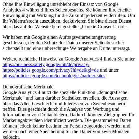
Ohne Ihre Einwilligung unterbleibt der Einsatz von Google
Analytics 4 während Ihres Seitenbesuchs. Sie können Ihre erteilte
Einwilligung mit Wirkung für die Zukunft jederzeit widerrufen. Um
Ihr Widerrufsrecht auszuüben, deaktivieren Sie bitte diesen Dienst
über das auf der Website bereitgestellte „Cookie-Consent-Tool“.
Wir haben mit Google einen Auftragsverarbeitungsvertrag
geschlossen, der den Schutz der Daten unserer Seitenbesucher
sicherstellt und eine unberechtigte Weitergabe an Dritte untersagt.
Weitere rechtliche Hinweise zu Google Analytics 4 finden Sie unter
https://business.safety.google
/intl
/de
/privacy
/
,
https://policies.google.com
/privacy
?hl=de
&gl=de
und unter
https://policies.google.com
/technologies
/partner-sites
Demografische Merkmale
Google Analytics 4 nutzt die spezielle Funktion „demografische
Merkmale“ und kann darüber Statistiken erstellen, die Aussagen
über das Alter, Geschlecht und Interessen von Seitenbesuchern
treffen. Dies geschieht durch die Analyse von Werbung und
Informationen von Drittanbietern. Dadurch können Zielgruppen für
Marketingaktivitäten identifiziert werden. Die gesammelten Daten
können jedoch keiner bestimmten Person zugeordnet werden und
werden nach einer Speicherung für die Dauer von zwei Monaten
gelöscht.